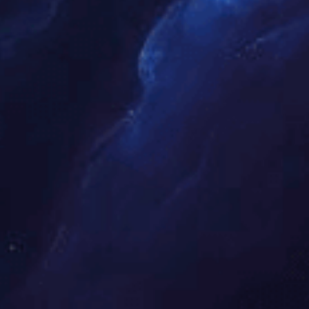
产量专用设备
放心的贴心服务，取得了企业的青睐与好评与认同，服务质量和