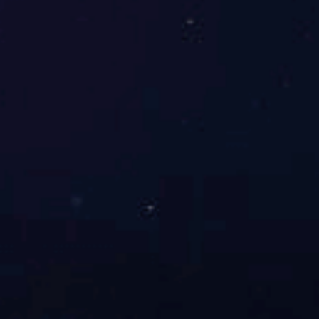
技术性制造业行业、安徽省私营科持发展制造业行业、安徽省规
业，常熟市市设计区化工制造业行业付出、全方位的能力、缴税
范工作人员体验中心、常熟市市市非公制造业行业党建宣传操作示范