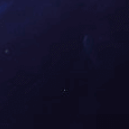
信誉度是中船机戒永恒不变的追寻。